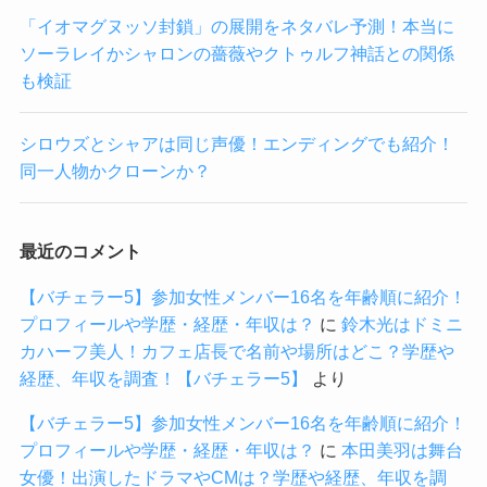
「イオマグヌッソ封鎖」の展開をネタバレ予測！本当に
ソーラレイかシャロンの薔薇やクトゥルフ神話との関係
も検証
シロウズとシャアは同じ声優！エンディングでも紹介！
同一人物かクローンか？
最近のコメント
【バチェラー5】参加女性メンバー16名を年齢順に紹介！
プロフィールや学歴・経歴・年収は？
に
鈴木光はドミニ
カハーフ美人！カフェ店長で名前や場所はどこ？学歴や
経歴、年収を調査！【バチェラー5】
より
【バチェラー5】参加女性メンバー16名を年齢順に紹介！
プロフィールや学歴・経歴・年収は？
に
本田美羽は舞台
女優！出演したドラマやCMは？学歴や経歴、年収を調