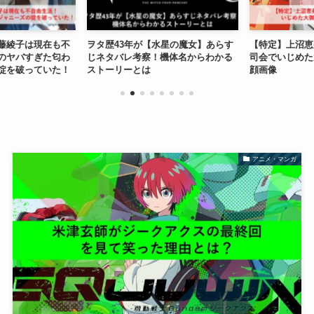
藤綾子は現在も不
ヲタ歴43年が【水星の魔女】あらす
【特定】上沼恵
のヤバすぎた匂わ
じネタバレ考察！機体名からわかる
司会でいじめた
掟を破っていた！
ストーリーとは
顔画像
アニメ・マンガ