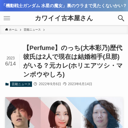
「機動戦士ガンダム 水星の魔女」裏のウラまで見たくないかい？
カワイイ古本屋さん
ホーム
芸能ニュース
【Perfume】のっち(大本彩乃)歴代
彼氏は2人で現在は結婚相手(旦那)
2023
6/14
がいる？元カレ(ホリエアツシ・マ
ンボウやしろ)
2022年9月6日
2023年6月14日
芸能ニュース