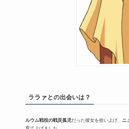
ララァとの出会いは？
ルウム戦役の戦災孤児
だった彼女を拾い上げ、
ニ
育て上げました。