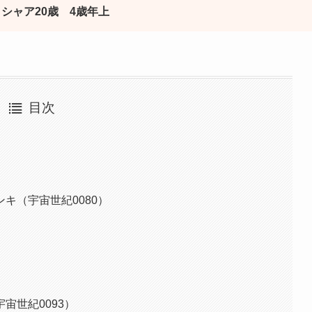
 シャア20歳 4歳年上
目次
キ（宇宙世紀0080）
宙世紀0093）