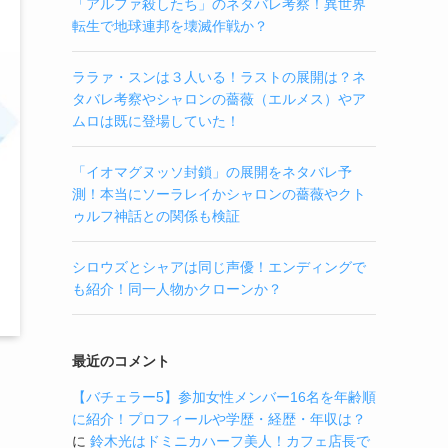
「アルファ殺したち」のネタバレ考察！異世界
転生で地球連邦を壊滅作戦か？
ララァ・スンは３人いる！ラストの展開は？ネ
タバレ考察やシャロンの薔薇（エルメス）やア
ムロは既に登場していた！
「イオマグヌッソ封鎖」の展開をネタバレ予
測！本当にソーラレイかシャロンの薔薇やクト
ゥルフ神話との関係も検証
シロウズとシャアは同じ声優！エンディングで
も紹介！同一人物かクローンか？
最近のコメント
【バチェラー5】参加女性メンバー16名を年齢順
に紹介！プロフィールや学歴・経歴・年収は？
に
鈴木光はドミニカハーフ美人！カフェ店長で