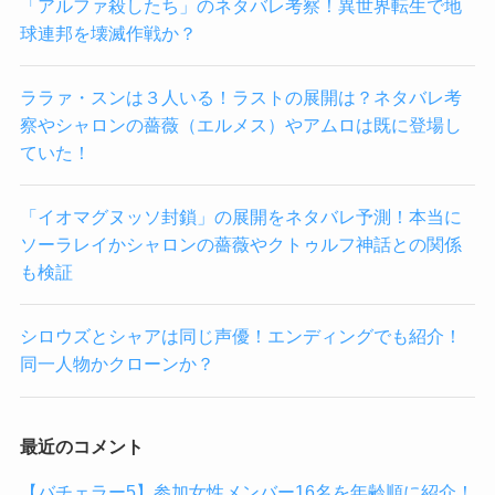
「アルファ殺したち」のネタバレ考察！異世界転生で地
球連邦を壊滅作戦か？
ララァ・スンは３人いる！ラストの展開は？ネタバレ考
察やシャロンの薔薇（エルメス）やアムロは既に登場し
ていた！
「イオマグヌッソ封鎖」の展開をネタバレ予測！本当に
ソーラレイかシャロンの薔薇やクトゥルフ神話との関係
も検証
シロウズとシャアは同じ声優！エンディングでも紹介！
同一人物かクローンか？
最近のコメント
【バチェラー5】参加女性メンバー16名を年齢順に紹介！