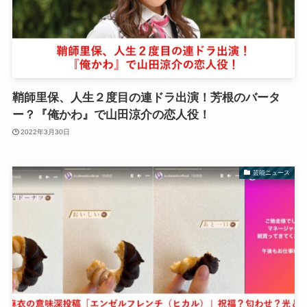
鞘師里保、人生２度目の連ドラ出演！芳根のバータ
ー？『俺かわ』で山田涼介の恋人役！
2022年3月30日
芸能ニュース