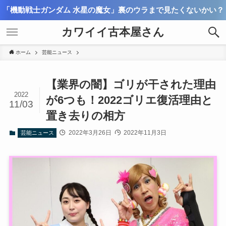
「機動戦士ガンダム 水星の魔女」裏のウラまで見たくないかい？
カワイイ古本屋さん
ホーム
芸能ニュース
【業界の闇】ゴリが干された理由
2022
が6つも！2022ゴリエ復活理由と
11/03
置き去りの相方
2022年3月26日
2022年11月3日
芸能ニュース