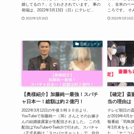
婚してるの？」とうわさされています。 事の
く、全米のベ
発端は、2022年3月13日（日）にテレビ...
ころです。 そんな
2022年3月16日
2022年3月15日
芸能ニュース
【奥様紹介】加藤純一最強！スパチ
【確定】斎
ャ日本一！総額は約２億円！
当の理由は
2022年3月12日の午後５時３０分より、
テレビ朝日の斎
YouTubeで加藤純一（36）さんとそのお嫁さ
が2019年4
んの結婚披露宴が生配信されました。 この生
報番組「羽鳥慎
配信はYouTubeやTwitchで行われ、スパチャ
年3月末をもっ
（正式名称は「スーパーチャット」で、自分
た。「ナニコ