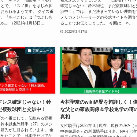
ことで、『スノ担』をはじめ多
確定じゃない！鈴木誠也、まだ複数球団と
おられるようです。 クイズ番
渉中！」では、まだ決まっていない理由を
前、『あべこじ』は『つぶし合
メリカメジャーリーグの公式サイトを調査
』（2021年1月18日...
ることでお伝えしました。 今回は、ネ...
2022年3月17日
芸能ニュース
芸能ニュ
ドレス確定じゃない！鈴
今村聖奈のwiki経歴を超詳しく！
だ複数球団と交渉中！
な父との家族関係＆学校退学の噂
真相
プの４番にして、伝統ある背番
鈴木誠也外野手（27）のメジ
女性騎手は2022年3月現在、現役のJRA（
籍先が注目されています。 全
中央競馬会）の所属騎手は４名、NAR（地
務めたことで、日本中だけでな