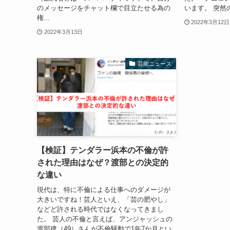
のメッセージをチャット欄で目立たせる為の
います。 突然
権...
2022年3月12日
2022年3月13日
芸能ニュース
【検証】テンダラー浜本の不倫が許
された理由はなぜ？渡部との決定的
な違い
現代は、特に不倫による仕事へのダメージが
大きいですね！芸人といえ、「芸の肥やし」
などど許される時代ではなくなってきまし
た。 芸人の不倫と言えば、アンジャッシュの
渡部建（49）さんが不倫騒動で1年7か月とい