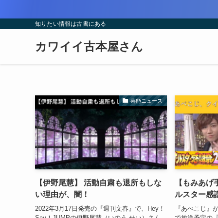
知りたい情報は古書にある
カワイイ古本屋さん
芸能ニュース
【伊野尾慧】 活動自粛も退所もしな
【もみあげ
い理由が、闇！
ルスター感
2022年3月17日発売の『週刊文春』で、Hey！
『あべこじ』が、
Say！JUMPの伊野尾慧（いのう せい）さん
で放送予定の『