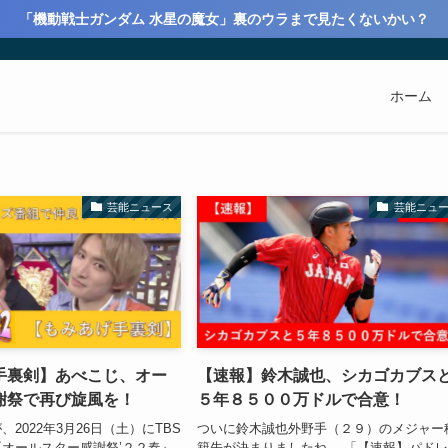
「機動戦士ガンダム 水星の魔女」裏のウラまで見たくないかい？
ホーム
芸能ニュース
芸能ニュ
手裏剣】あべこじ、オー
【速報】鈴木誠也、シカゴカブス
謝祭で再び旋風を！
５年８５００万ドルで合意！
2022年3月26日（土）にTBS
ついに鈴木誠也外野手（２９）のメジャー
オールスター感謝祭’２２春』
籍先が決まりましたね。 「【速報】パド