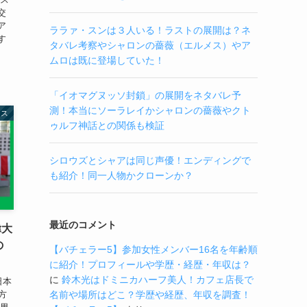
交
ア
ララァ・スンは３人いる！ラストの展開は？ネ
す
タバレ考察やシャロンの薔薇（エルメス）やア
ムロは既に登場していた！
「イオマグヌッソ封鎖」の展開をネタバレ予
測！本当にソーラレイかシャロンの薔薇やクト
ース
ゥルフ神話との関係も検証
シロウズとシャアは同じ声優！エンディングで
も紹介！同一人物かクローンか？
最近のコメント
偉大
の
【バチェラー5】参加女性メンバー16名を年齢順
に紹介！プロフィールや学歴・経歴・年収は？
に
鈴木光はドミニカハーフ美人！カフェ店長で
日本
方
名前や場所はどこ？学歴や経歴、年収を調査！