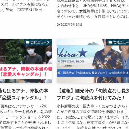
競馬全国協会）の所属騎手は９名である。
ースボールファンも気になると
女合わせると、JRAが約130名、NRAが約2
矢先、2022年3月15日...
名ですので、女性騎手は非常に少ないです
そういった事情から、女性騎手というのは..
2022年3月14日
芸能ニュース
芸能ニュ
藤ちはるアナ、降板の本
【速報】國光吟の「句読点なし長
「恋愛スキャンダル」！
ブログ」に句読点を付けてみた！
藤ちはるアナウンサー（24）
小林麻耶の夫・國光吟（くにみつ あきら
月からレギュラーを務める、朝の情
んがご自身のブログで離婚を発表されまし
一モーニングショー」を2022
た。 突然のことで驚いておりますが、そ
て降板することが発表されまし
上に「句読点なし長文ブログ」が話題にな
レ珍百景」の進行は継続されて
ています。 句読点を付ける付けないは、