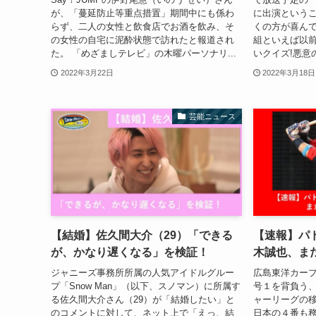
が、「蔓延防止等重点措置」期間中にも係わ
に出演という
らず、二人の女性と飲食店でお酒を飲み、そ
くの方が喜んで
の女性の自宅に泥酔状態で訪れたと報道され
組といえば以
た。 「めざましテレビ」の木曜パーソナリ...
いクイズ!悪意の矢
2022年3月22日
2022年3月18日
芸能ニュース
【結婚】佐久間大介（29）「できる
【速報】パ
が、かなり遅くなる」を検証！
木誠也、ま
ジャニーズ事務所所属の人気アイドルグルー
広島東洋カー
プ「Snow Man」（以下、スノマン）に所属す
号１を背負う、
る佐久間大介さん（29）が「結婚したい」と
ャーリーグの移
のコメントに対して、ネット上で「えっ、結
日本の４番も