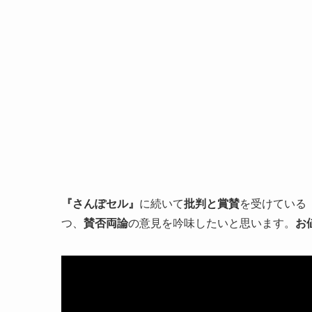
『さんぽセル』
に続いて
批判と賞賛
を受けている
つ、
賛否両論
の意見を吟味したいと思います。
お