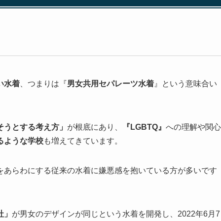
い水着
、つまりは『
男女共用セパレーツ水着
』という意味合い
そうとする考え方」
が根底にあり、
『LGBTQ』
への理解や関心
るような学校
も増えてきています。
をあらわにする従来の水着に嫌悪感を抱いている方が多いです
社」
が男女のデザインが同じという水着を開発し、2022年6月7