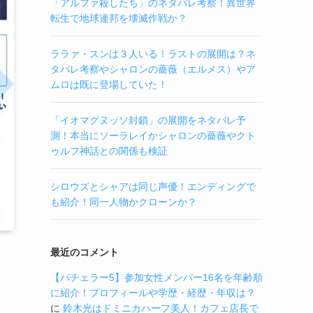
「アルファ殺したち」のネタバレ考察！異世界
転生で地球連邦を壊滅作戦か？
ララァ・スンは３人いる！ラストの展開は？ネ
タバレ考察やシャロンの薔薇（エルメス）やア
ムロは既に登場していた！
「イオマグヌッソ封鎖」の展開をネタバレ予
測！本当にソーラレイかシャロンの薔薇やクト
ゥルフ神話との関係も検証
シロウズとシャアは同じ声優！エンディングで
も紹介！同一人物かクローンか？
最近のコメント
【バチェラー5】参加女性メンバー16名を年齢順
に紹介！プロフィールや学歴・経歴・年収は？
に
鈴木光はドミニカハーフ美人！カフェ店長で