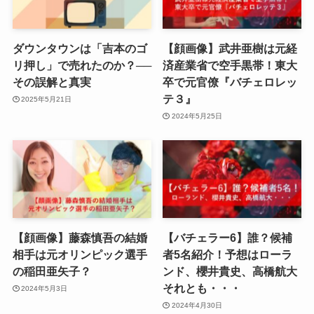
ダウンタウンは「吉本のゴ
【顔画像】武井亜樹は元経
リ押し」で売れたのか？──
済産業省で空手黒帯！東大
その誤解と真実
卒で元官僚『バチェロレッ
テ３』
2025年5月21日
2024年5月25日
【顔画像】藤森慎吾の結婚
【バチェラー6】誰？候補
相手は元オリンピック選手
者5名紹介！予想はローラ
の稲田亜矢子？
ンド、櫻井貴史、高橋航大
それとも・・・
2024年5月3日
2024年4月30日