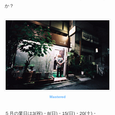
か？
Mastered
５月の業日は3(祝)・8(日)・15(日)・20(土)・