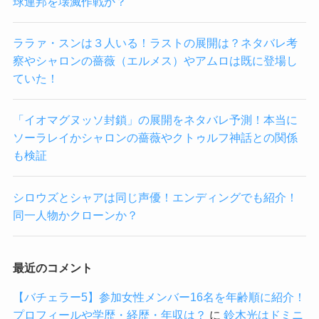
球連邦を壊滅作戦か？
ララァ・スンは３人いる！ラストの展開は？ネタバレ考
察やシャロンの薔薇（エルメス）やアムロは既に登場し
ていた！
「イオマグヌッソ封鎖」の展開をネタバレ予測！本当に
ソーラレイかシャロンの薔薇やクトゥルフ神話との関係
も検証
シロウズとシャアは同じ声優！エンディングでも紹介！
同一人物かクローンか？
最近のコメント
【バチェラー5】参加女性メンバー16名を年齢順に紹介！
プロフィールや学歴・経歴・年収は？
に
鈴木光はドミニ