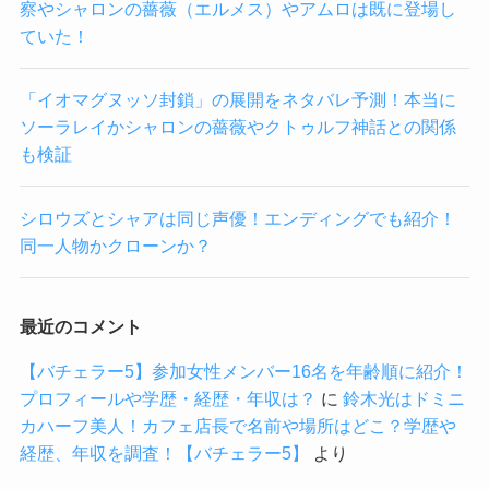
察やシャロンの薔薇（エルメス）やアムロは既に登場し
ていた！
「イオマグヌッソ封鎖」の展開をネタバレ予測！本当に
ソーラレイかシャロンの薔薇やクトゥルフ神話との関係
も検証
シロウズとシャアは同じ声優！エンディングでも紹介！
同一人物かクローンか？
最近のコメント
【バチェラー5】参加女性メンバー16名を年齢順に紹介！
プロフィールや学歴・経歴・年収は？
に
鈴木光はドミニ
カハーフ美人！カフェ店長で名前や場所はどこ？学歴や
経歴、年収を調査！【バチェラー5】
より