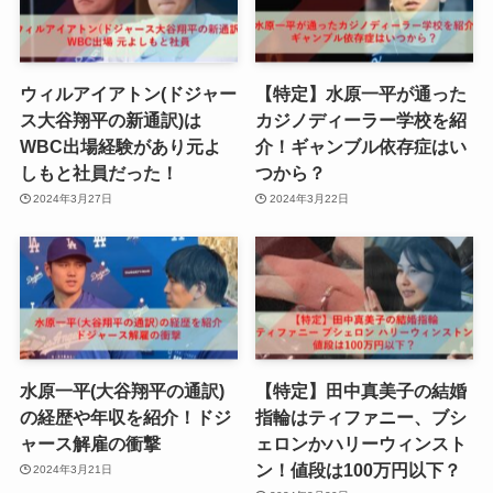
ウィルアイアトン(ドジャー
【特定】水原一平が通った
ス大谷翔平の新通訳)は
カジノディーラー学校を紹
WBC出場経験があり元よ
介！ギャンブル依存症はい
しもと社員だった！
つから？
2024年3月27日
2024年3月22日
水原一平(大谷翔平の通訳)
【特定】田中真美子の結婚
の経歴や年収を紹介！ドジ
指輪はティファニー、ブシ
ャース解雇の衝撃
ェロンかハリーウィンスト
ン！値段は100万円以下？
2024年3月21日