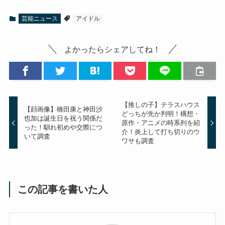
芸能ニュース
アイドル
よかったらシェアしてね！
【推しの子】テラスハウス
【顔画像】橋田康と神田沙
どっちが先か判明！構想・
也加は誕生日を祝う関係だ
原作・アニメの時系列を紹
った！馴れ初めや交際につ
介！炎上して打ち切りのウ
いて調査
ワサも調査
この記事を書いた人