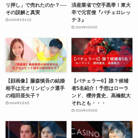
リ押し」で売れたのか？──
済産業省で空手黒帯！東大
その誤解と真実
卒で元官僚『バチェロレッ
テ３』
2025年5月21日
2024年5月25日
【顔画像】藤森慎吾の結婚
【バチェラー6】誰？候補
相手は元オリンピック選手
者5名紹介！予想はローラ
の稲田亜矢子？
ンド、櫻井貴史、高橋航大
それとも・・・
2024年5月3日
2024年4月30日