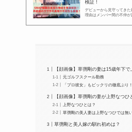
検証！
デビューから見守ってきた最
理由はメンバー間の不仲が
【顔画像】草彅剛の妻は15歳年下で
元ゴルフスクール勤務
「プロ彼女」もビックリの徹底ぶり
【顔画像】草彅剛の妻が上野なつひ
上野なつひとは？
草彅剛の美人妻は上野なつひでは無
草彅剛と美人嫁の馴れ初めは？