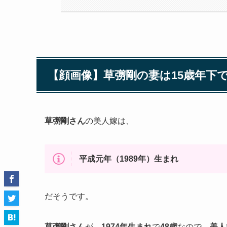
【顔画像】草彅剛の妻は15歳年下
草彅剛さん
の美人嫁は、
平成元年（1989年）生まれ
だそうです。
草彅剛さん
が、
1974年生まれ
で
48歳
なので、
美人