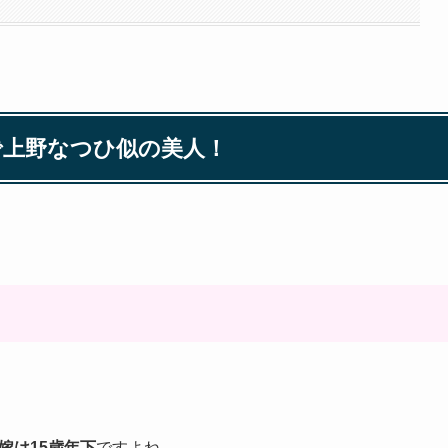
で上野なつひ似の美人！
嫁は15歳年下
ですよね。