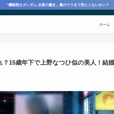
「機動戦士ガンダム 水星の魔女」裏のウラまで見たくないかい？
ホーム
れ？15歳年下で上野なつひ似の美人！結