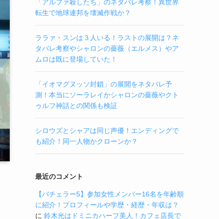
「アルファ殺したち」のネタバレ考察！異世界
転生で地球連邦を壊滅作戦か？
ララァ・スンは３人いる！ラストの展開は？ネ
タバレ考察やシャロンの薔薇（エルメス）やア
ムロは既に登場していた！
「イオマグヌッソ封鎖」の展開をネタバレ予
測！本当にソーラレイかシャロンの薔薇やクト
ゥルフ神話との関係も検証
シロウズとシャアは同じ声優！エンディングで
も紹介！同一人物かクローンか？
最近のコメント
【バチェラー5】参加女性メンバー16名を年齢順
に紹介！プロフィールや学歴・経歴・年収は？
に
鈴木光はドミニカハーフ美人！カフェ店長で