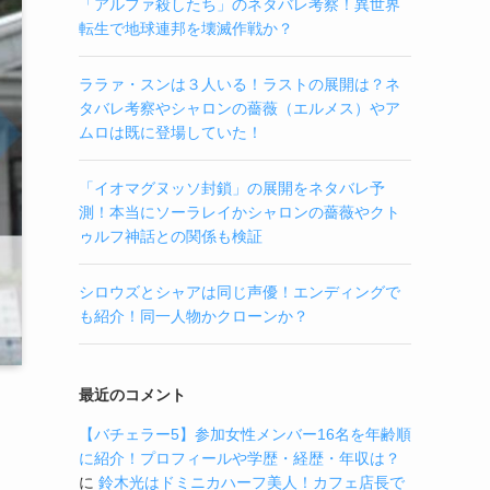
「アルファ殺したち」のネタバレ考察！異世界
転生で地球連邦を壊滅作戦か？
ララァ・スンは３人いる！ラストの展開は？ネ
タバレ考察やシャロンの薔薇（エルメス）やア
ムロは既に登場していた！
「イオマグヌッソ封鎖」の展開をネタバレ予
測！本当にソーラレイかシャロンの薔薇やクト
ゥルフ神話との関係も検証
シロウズとシャアは同じ声優！エンディングで
も紹介！同一人物かクローンか？
最近のコメント
【バチェラー5】参加女性メンバー16名を年齢順
に紹介！プロフィールや学歴・経歴・年収は？
に
鈴木光はドミニカハーフ美人！カフェ店長で