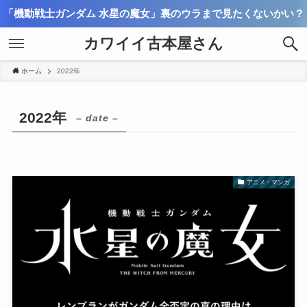
「機動戦士ガンダム 水星の魔女」裏のウラまで見たくないかい？
カワイイ古本屋さん
ホーム
2022年
2022年
– date –
アニメ・マンガ