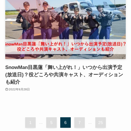
SnowMan目黒蓮「舞い上がれ！」いつから出演予定
(放送日)？役どころや共演キャスト、オーディション
も紹介
2022年9月28日
1
...
5
6
7
...
25